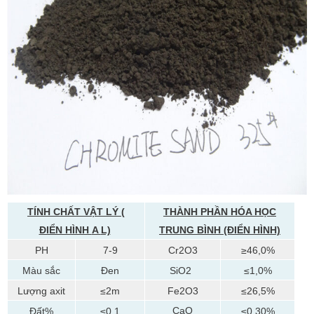
TÍNH CHẤT VẬT LÝ (
THÀNH PHẦN HÓA HỌC
ĐIỂN HÌNH
A
L)
TRUNG BÌNH (ĐIỂN HÌNH)
PH
7-9
Cr2O3
≥46,0%
Màu sắc
Đen
SiO2
≤1,0%
Lượng axit
≤2m
Fe2O3
≤26,5%
CaO
Đất%
≤0,1
≤0,30%