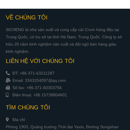
VỀ CHÚNG TÔI
SICHENG là nhà sản xuất và cung cấp cát Crom hàng đầu tại
Trung Quốc, có trụ sở tại tỉnh Hà Nam, Trung Quốc. Công ty sở
hữu 20 năm kinh nghiệm sản xuất và đội ngũ bán hàng giàu
kinh nghiệm.
LIÊN HỆ VỚI CHÚNG TÔI
ĐT: +86 371-63211287
Email: 3343204097@qq.com
Số fax: +86-371-60303756
Điện thoại: +86 15738804601
TÌM CHÚNG TÔI
Địa chỉ
Phòng 1903, Quảng trường Thời đại Yaxin, Đường Songshan