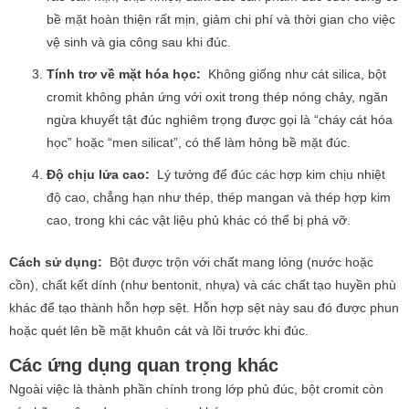
bề mặt hoàn thiện rất mịn, giảm chi phí và thời gian cho việc
vệ sinh và gia công sau khi đúc.
Tính trơ về mặt hóa học:
Không giống như cát silica, bột
cromit không phản ứng với oxit trong thép nóng chảy, ngăn
ngừa khuyết tật đúc nghiêm trọng được gọi là “cháy cát hóa
học” hoặc “men silicat”, có thể làm hỏng bề mặt đúc.
Độ chịu lửa cao:
Lý tưởng để đúc các hợp kim chịu nhiệt
độ cao, chẳng hạn như thép, thép mangan và thép hợp kim
cao, trong khi các vật liệu phủ khác có thể bị phá vỡ.
Cách sử dụng:
Bột được trộn với chất mang lỏng (nước hoặc
cồn), chất kết dính (như bentonit, nhựa) và các chất tạo huyền phù
khác để tạo thành hỗn hợp sệt. Hỗn hợp sệt này sau đó được phun
hoặc quét lên bề mặt khuôn cát và lõi trước khi đúc.
Các ứng dụng quan trọng khác
Ngoài việc là thành phần chính trong lớp phủ đúc, bột cromit còn