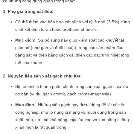
có những công dụng quan trọng khác:
1. Phụ gia trong cát đúc:
Có thể thêm vào hỗn hợp cát silica với tỷ lệ nhỏ (2-5%) cùng
chất kết dính furan hoặc urethane phenolic.
Mục đích:
Sự bổ sung này giúp kiểm soát các khuyết tật
giãn nở (như gân và đuôi chuột) trong các sản phẩm đúc
bằng sắt và thép bằng cách cải thiện các đặc tính nhiệt tổng
thể của khuôn.
2. Nguyên liệu sản xuất gạch chịu lửa:
Bột cromit là thành phần chính trong sản xuất gạch chịu lửa
cơ bản (ví dụ: gạch cromit, gạch cromit-magnesia).
Mục đích:
Những viên gạch này được dùng để lót các lò
công nghiệp, như lò nung xi măng và muôi dùng trong sản
xuất thép, nơi mà khả năng chịu lửa cao và khả năng chống
xỉ ăn mòn là rất quan trọng.