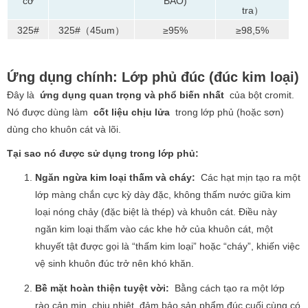
cỡ
BẢO)
tra）
325#
325#（45um）
≥95%
≥98,5%
Ứng dụng chính: Lớp phủ đúc (đúc kim loại)
Đây là
ứng dụng quan trọng và phổ biến nhất
của bột cromit.
Nó được dùng làm
cốt liệu chịu lửa
trong lớp phủ (hoặc sơn)
dùng cho khuôn cát và lõi.
Tại sao nó được sử dụng trong lớp phủ:
Ngăn ngừa kim loại thấm và cháy:
Các hạt mịn tạo ra một
lớp màng chắn cực kỳ dày đặc, không thấm nước giữa kim
loại nóng chảy (đặc biệt là thép) và khuôn cát. Điều này
ngăn kim loại thấm vào các khe hở của khuôn cát, một
khuyết tật được gọi là “thấm kim loại” hoặc “cháy”, khiến việc
vệ sinh khuôn đúc trở nên khó khăn.
Bề mặt hoàn thiện tuyệt vời:
Bằng cách tạo ra một lớp
rào cản mịn, chịu nhiệt, đảm bảo sản phẩm đúc cuối cùng có