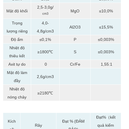
2,5-3,0g/
Mật độ khối
MgO
≤10,0%
cm3
Trọng
4,0-
Al2O3
≤15,5%
lượng riêng
4,8g/cm3
Độ ẩm
≤0,1%
P
≤0,003%
Nhiệt độ
≥1800℃
S
≤0,003%
thiêu kết
Axit tự do
0
Cr/Fe
1,55:1
Mật độ làm
2,6g/cm3
đầy
Nhiệt độ
≥2180℃
nóng chảy
Đạt%（kết
Kích
Đạt % (ĐẢM
quả kiểm
Rây