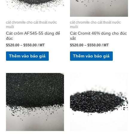
cát chromite cho cát thoát nước
cát chromite cho cát thoát nước
muôi
muôi
Cát crôm AFS45-55 dùng để
Cát Cromit 46% dùng cho đúc
đúc
sắt
$
520.00
–
$
550.00
/ MT
$
520.00
–
$
550.00
/ MT
Thêm vào báo giá
Thêm vào báo giá