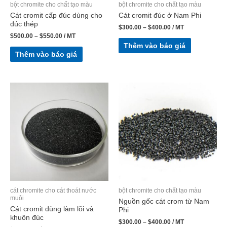
bột chromite cho chất tạo màu
bột chromite cho chất tạo màu
Cát cromit cấp đúc dùng cho
Cát cromit đúc ở Nam Phi
đúc thép
$
300.00
–
$
400.00
/ MT
$
500.00
–
$
550.00
/ MT
Thêm vào báo giá
Thêm vào báo giá
cát chromite cho cát thoát nước
bột chromite cho chất tạo màu
muôi
Nguồn gốc cát crom từ Nam
Cát cromit dùng làm lõi và
Phi
khuôn đúc
$
300.00
–
$
400.00
/ MT