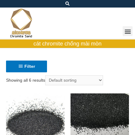
cát chromite chống mài mòn
Filter
Showing all 6 results