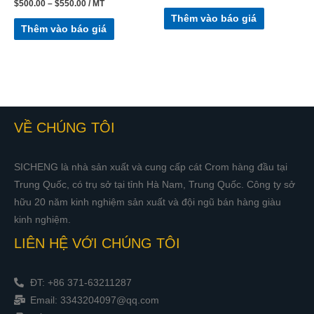
$
500.00
–
$
550.00
/ MT
Thêm vào báo giá
Thêm vào báo giá
VỀ CHÚNG TÔI
SICHENG là nhà sản xuất và cung cấp cát Crom hàng đầu tại
Trung Quốc, có trụ sở tại tỉnh Hà Nam, Trung Quốc. Công ty sở
hữu 20 năm kinh nghiệm sản xuất và đội ngũ bán hàng giàu
kinh nghiệm.
LIÊN HỆ VỚI CHÚNG TÔI
ĐT: +86 371-63211287
Email: 3343204097@qq.com