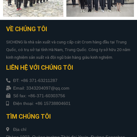
VỀ CHÚNG TÔI
SICHENG là nhà sản xuất và cung cấp cát Crom hàng đầu tại Trung
Quốc, có trụ sở tại tỉnh Hà Nam, Trung Quốc. Công ty sở hữu 20 năm
kinh nghiệm sản xuất và đội ngũ bán hàng giàu kinh nghiệm.
LIÊN HỆ VỚI CHÚNG TÔI
ĐT: +86 371-63211287
Email: 3343204097@qq.com
Số fax: +86-371-60303756
Điện thoại: +86 15738804601
TÌM CHÚNG TÔI
Địa chỉ