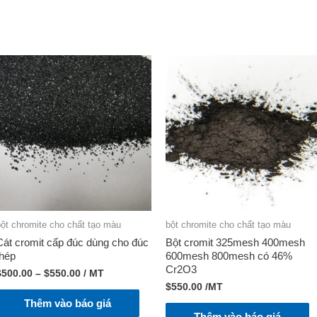
bột chromite cho chất tạo màu
bột chromite cho chất tạo màu
Cát cromit cấp đúc dùng cho đúc
Bột cromit 325mesh 400mesh
thép
600mesh 800mesh có 46%
Cr2O3
$
500.00
–
$
550.00
/ MT
$
550.00
/MT
Thêm vào báo giá
Thêm vào báo giá