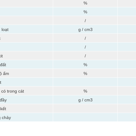
%
%
/
 loạt
g / cm3
c
/
/
it
/
đất
%
độ ẩm
%
t
 có trong cát
%
 đầy
g / cm3
 kết
g chảy