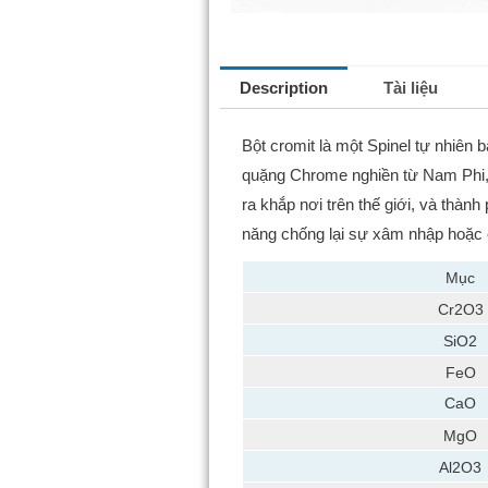
Description
Tài liệu
Bột cromit là một Spinel tự nhiên 
quặng Chrome nghiền từ Nam Phi, r
ra khắp nơi trên thế giới, và thàn
năng chống lại sự xâm nhập hoặc ch
Mục
Cr2O3
SiO2
FeO
CaO
MgO
Al2O3