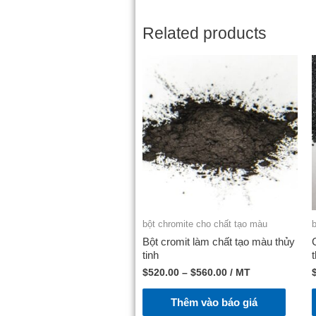
Related products
bột chromite cho chất tạo màu
Bột cromit làm chất tạo màu thủy
tinh
$
520.00
–
$
560.00
/ MT
Thêm vào báo giá