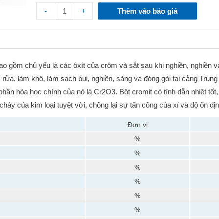
-
+
Thêm vào báo giá
bao gồm chủ yếu là các ôxít của crôm và sắt sau khi nghiền, nghiền 
ửa, làm khô, làm sạch bụi, nghiền, sàng và đóng gói tại cảng Trung 
h phần hóa học chính của nó là Cr2O3.
Bột cromit có tính dẫn nhiệt tốt
áy của kim loại tuyệt vời, chống lại sự tấn công của xỉ và độ ổn đị
Đơn vị
%
%
%
%
%
%