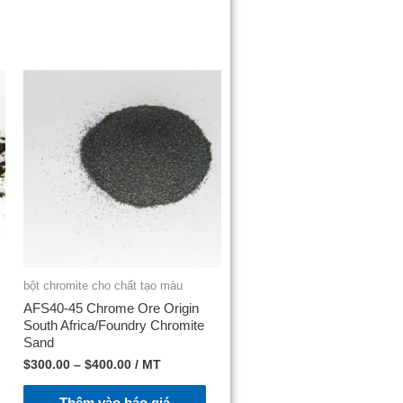
bột chromite cho chất tạo màu
AFS40-45 Chrome Ore Origin
South Africa/Foundry Chromite
Sand
$
300.00
–
$
400.00
/ MT
Thêm vào báo giá