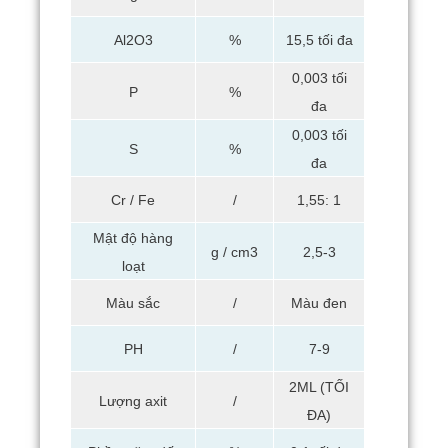
Al2O3
%
15,5 tối đa
0,003 tối
P
%
đa
0,003 tối
S
%
đa
Cr / Fe
/
1,55: 1
Mật độ hàng
g / cm3
2,5-3
loạt
Màu sắc
/
Màu đen
PH
/
7-9
2ML (TỐI
Lượng axit
/
ĐA)