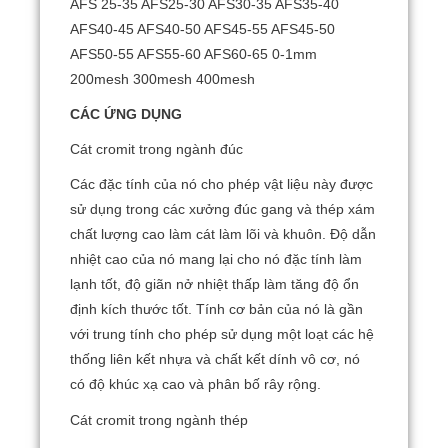
AFS 25-35 AFS25-30 AFS30-35 AFS35-40
AFS40-45 AFS40-50 AFS45-55 AFS45-50
AFS50-55 AFS55-60 AFS60-65 0-1mm
200mesh 300mesh 400mesh
CÁC ỨNG DỤNG
Cát cromit trong ngành đúc
Các đặc tính của nó cho phép vật liệu này được
sử dụng trong các xưởng đúc gang và thép xám
chất lượng cao làm cát làm lõi và khuôn.
Độ dẫn
nhiệt cao của nó mang lại cho nó đặc tính làm
lạnh tốt, độ giãn nở nhiệt thấp làm tăng độ ổn
định kích thước tốt.
Tính cơ bản của nó là gần
với trung tính cho phép sử dụng một loạt các hệ
thống liên kết nhựa và chất kết dính vô cơ, nó
có độ khúc xạ cao và phân bố rây rộng.
Cát cromit trong ngành thép