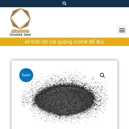
AFS30-35 cát quặng cromit để đúc
Sale!