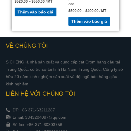
$
520.00
–
$
550.00
/ MT
ore
$
500.00
–
$
400.00
/ MT
Thêm vào báo giá
Thêm vào báo giá
VỀ CHÚNG TÔI
SICHENG là nhà sản xuất và cung cấp cát Crom hàng đầu tại
Trung Quốc, có trụ sở tại tỉnh Hà Nam, Trung Quốc. Công ty sở
hữu 20 năm kinh nghiệm sản xuất và đội ngũ bán hàng giàu
kinh nghiệm.
LIÊN HỆ VỚI CHÚNG TÔI
ĐT: +86 371-63211287
Email: 3343204097@qq.com
Số fax: +86-371-60303756