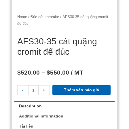
Home
/
Đúc cát chromite
/ AFS30-35 cát quặng cromit
để đúc
AFS30-35 cát quặng
cromit để đúc
$
520.00
–
$
550.00
/ MT
Thêm vào báo giá
-
+
Description
Additional information
Tài liệu