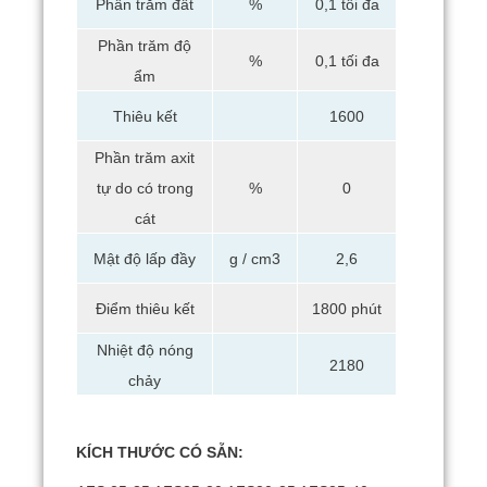
Phần trăm đất
%
0,1 tối đa
Phần trăm độ
%
0,1 tối đa
ẩm
Thiêu kết
1600
Phần trăm axit
tự do có trong
%
0
cát
Mật độ lấp đầy
g / cm3
2,6
Điểm thiêu kết
1800 phút
Nhiệt độ nóng
2180
chảy
KÍCH THƯỚC CÓ SẴN: