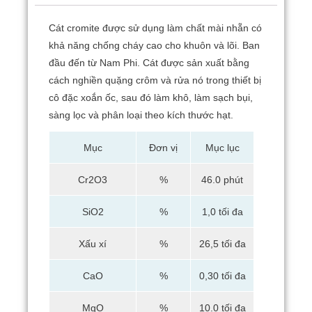
Cát cromite được sử dụng làm chất mài nhẵn có
khả năng chống cháy cao cho khuôn và lõi.
Ban
đầu đến từ Nam Phi.
Cát được sản xuất bằng
cách nghiền quặng crôm và rửa nó trong thiết bị
cô đặc xoắn ốc, sau đó làm khô, làm sạch bụi,
sàng lọc và phân loại theo kích thước hạt.
Mục
Đơn vị
Mục lục
Cr2O3
%
46.0 phút
SiO2
%
1,0 tối đa
Xấu xí
%
26,5 tối đa
CaO
%
0,30 tối đa
MgO
%
10.0 tối đa