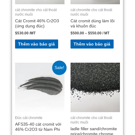
cát chromite cho cát thoát
cát chromite cho cát thoát
nước muôi
nước muôi
Cát Cromit 46% Cr2O3
Cát cromit dùng làm lõi
(ứng dụng đúc)
và khuôn đúc
$
530.00
/MT
$
500.00
–
$
550.00
/ MT
Thêm vào báo giá
Thêm vào báo giá
Sale!
Đúc cát chromite
cát chromite cho cát thoát
nước muôi
AFS35-40 cát cromit với
ladle filler sand/chromite
46% Cr2O3 từ Nam Phi
price/chromite chrome