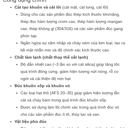
Cát tạo khuôn và cát lõi
(cát mặt, cát lưng, cát lõi)
Dùng cho các sản phẩm đúc thép kích thước lớn/nặng,
thép đúc hàm lượng crom cao, thép hàm lượng mangan
cao, thép không gỉ (304/316) và các sản phẩm đúc gang
phức tạp.
Ngăn ngừa sự xâm nhập và cháy xém của kim loại; tạo ra
bề mặt nhẵn mịn và độ chính xác kích thước cao.
Chất làm lạnh (chất thay thế sắt lạnh)
Độ dẫn nhiệt cao (~3 lần so với cát silica) giúp tăng tốc
quá trình đông cứng, giảm hiện tượng nứt nóng, rỗ co
ngót và cải thiện độ mịn hạt.
Đúc khuôn xốp và khuôn vỏ
Các loại hạt thô (AFS 20–35) giúp giảm hiện tượng lẫn
cát và cháy bám trong quá trình đúc khuôn xốp.
Được sử dụng làm lõi chính xác trong quá trình đúc vỏ
cho các sản phẩm đúc ô tô, thủy lực và van.
Vật liệu phủ đúc