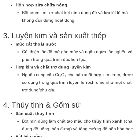
Hỗn hợp sửa chữa nóng
Bột cromit mịn + chất kết dính dùng để vá lớp lót lò mà
không cần dừng hoạt động.
3. Luyện kim và sản xuất thép
múc cát thoát nước
Cải thiện tốc độ mở gáo múc và ngăn ngừa tắc nghẽn vòi
phun trong quá trình đúc liên tục.
Hợp kim và chất trợ dung luyện kim
Nguồn cung cấp Cr₂O₃ cho sản xuất hợp kim crom; được
sử dụng trong quá trình luyện ferrochrome như một chất
trợ dung/phụ gia.
4. Thủy tinh & Gốm sứ
Sản xuất thủy tinh
Bột mịn dùng làm chất tạo màu cho
thủy tinh xanh
(chai
đựng đồ uống, hộp đựng) và tăng cường độ bền hóa học.
Vật liệu gốm