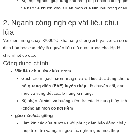
Bột mịn nghiền giúp tăng khả năng chịu nhiệt của lớp phủ
và bảo vệ khuôn khỏi sự ăn mòn của kim loại nóng chảy.
2. Ngành công nghiệp vật liệu chịu
lửa
Với điểm nóng chảy >2000°C, khả năng chống xỉ tuyệt vời và độ ổn
định hóa học cao, đây là nguyên liệu thô quan trọng cho lớp lót
chịu nhiệt độ cao.
Công dụng chính
Vật liệu chịu lửa chứa crom
Gạch crom, gạch crom-magiê và vật liệu đúc dùng cho
lò
hồ quang điện (EAF) luyện thép
, lò chuyển đổi, gáo
múc và vùng đốt của lò nung xi măng.
Bộ phận tái sinh và buồng kiểm tra của lò nung thủy tinh
(chống ăn mòn do hơi kiềm).
gáo múc/cát giếng
Làm kín các cửa trượt và vòi phun; đảm bảo dòng chảy
thép trơn tru và ngăn ngừa tắc nghẽn gáo múc thép.