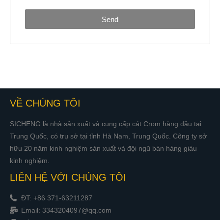
Send
VỀ CHÚNG TÔI
SICHENG là nhà sản xuất và cung cấp cát Crom hàng đầu tại
Trung Quốc, có trụ sở tại tỉnh Hà Nam, Trung Quốc. Công ty sở
hữu 20 năm kinh nghiệm sản xuất và đội ngũ bán hàng giàu
kinh nghiệm.
LIÊN HỆ VỚI CHÚNG TÔI
ĐT: +86 371-63211287
Email: 3343204097@qq.com