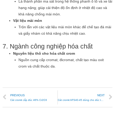
Là thành phần ma sát trong hệ thống phanh ô tô và xe tải
hạng nặng; giúp cải thiện độ ổn định ở nhiệt độ cao và
khả năng chống mài mòn.
Vật liệu mài mòn
Trộn lẫn với các vật liệu mài mòn khác để chế tạo đá mài
và giấy nhám có khả năng chịu nhiệt cao.
7. Ngành công nghiệp hóa chất
Nguyên liệu thô cho hóa chất crom
Nguồn cung cấp cromat, đicromat, chất tạo màu oxit
crom và chất thuộc da.
PREVIOUS
NEXT
Cát cromit cấp đúc 46% Cr2O3
Cát cromit AFS40-45 dùng cho đúc thép