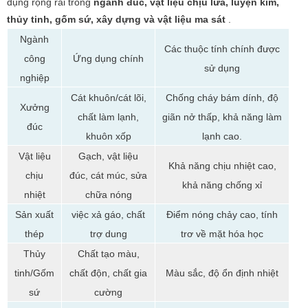
dụng rộng rãi trong
ngành đúc, vật liệu chịu lửa, luyện kim,
thủy tinh, gốm sứ, xây dựng và vật liệu ma sát
.
Ngành
Các thuộc tính chính được
công
Ứng dụng chính
sử dụng
nghiệp
Cát khuôn/cát lõi,
Chống cháy bám dính, độ
Xưởng
chất làm lạnh,
giãn nở thấp, khả năng làm
đúc
khuôn xốp
lạnh cao.
Vật liệu
Gạch, vật liệu
Khả năng chịu nhiệt cao,
chịu
đúc, cát múc, sửa
khả năng chống xỉ
nhiệt
chữa nóng
Sản xuất
việc xả gáo, chất
Điểm nóng chảy cao, tính
thép
trợ dung
trơ về mặt hóa học
Thủy
Chất tạo màu,
tinh/Gốm
chất độn, chất gia
Màu sắc, độ ổn định nhiệt
sứ
cường