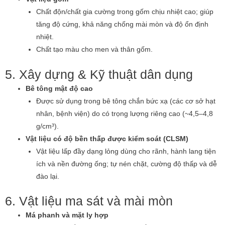
Chất độn/chất gia cường trong gốm chịu nhiệt cao; giúp
tăng độ cứng, khả năng chống mài mòn và độ ổn định
nhiệt.
Chất tạo màu cho men và thân gốm.
5. Xây dựng & Kỹ thuật dân dụng
Bê tông mật độ cao
Được sử dụng trong bê tông chắn bức xạ (các cơ sở hạt
nhân, bệnh viện) do có trọng lượng riêng cao (~4,5–4,8
g/cm³).
Vật liệu có độ bền thấp được kiểm soát (CLSM)
Vật liệu lấp đầy dạng lỏng dùng cho rãnh, hành lang tiện
ích và nền đường ống; tự nén chặt, cường độ thấp và dễ
đào lại.
6. Vật liệu ma sát và mài mòn
Má phanh và mặt ly hợp