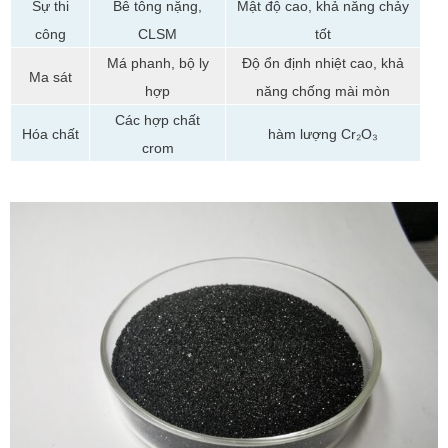
Sự thi
Bê tông nặng,
Mật độ cao, khả năng chảy
công
CLSM
tốt
Má phanh, bộ ly
Độ ổn định nhiệt cao, khả
Ma sát
hợp
năng chống mài mòn
Các hợp chất
Hóa chất
hàm lượng Cr₂O₃
crom