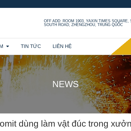
OFF ADD: ROOM 1903, YAXIN TIMES SQUARE
SOUTH ROAD, ZHENGZHOU, TRUNG QUỐC
ẨM
TIN TỨC
LIÊN HỆ
NEWS
romit dùng làm vật đúc trong xưở