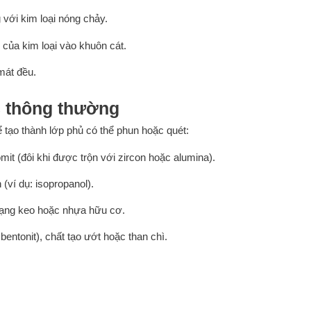
với kim loại nóng chảy.
ủa kim loại vào khuôn cát.
mát đều.
c thông thường
 tạo thành lớp phủ có thể phun hoặc quét:
omit (đôi khi được trộn với zircon hoặc alumina).
(ví dụ: isopropanol).
ca dạng keo hoặc nhựa hữu cơ.
bentonit), chất tạo ướt hoặc than chì.