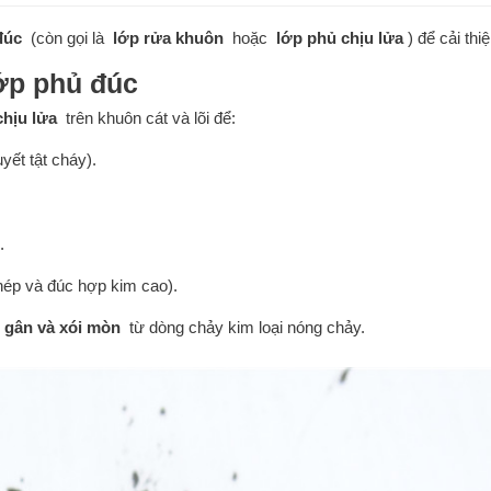
đúc
(còn gọi là
lớp rửa khuôn
hoặc
lớp phủ chịu lửa
) để cải thi
lớp phủ đúc
chịu lửa
trên khuôn cát và lõi để:
ết tật cháy).
.
thép và đúc hợp kim cao).
 gân và xói mòn
từ dòng chảy kim loại nóng chảy.