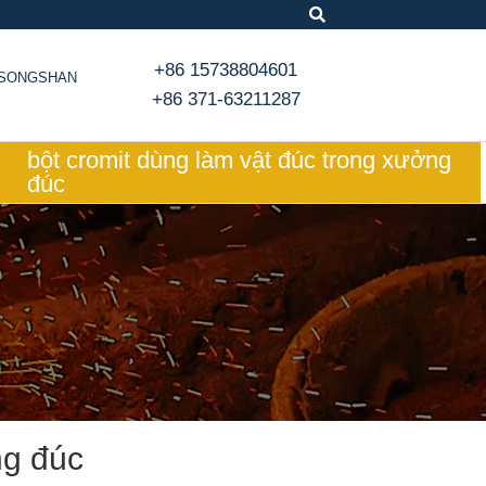
+86 15738804601
, SONGSHAN
+86 371-63211287
bột cromit dùng làm vật đúc trong xưởng
đúc
ng đúc