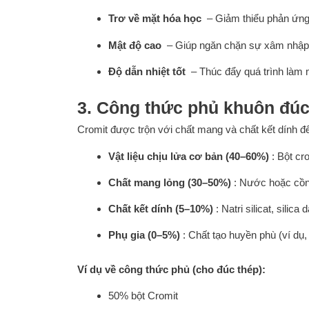
Trơ về mặt hóa học
– Giảm thiểu phản ứng 
Mật độ cao
– Giúp ngăn chặn sự xâm nhập c
Độ dẫn nhiệt tốt
– Thúc đẩy quá trình làm 
3. Công thức phủ khuôn đú
Cromit được trộn với chất mang và chất kết dính để
Vật liệu chịu lửa cơ bản (40–60%)
: Bột cr
Chất mang lỏng (30–50%)
: Nước hoặc cồn 
Chất kết dính (5–10%)
: Natri silicat, sili
Phụ gia (0–5%)
: Chất tạo huyền phù (ví dụ, 
Ví dụ về công thức phủ (cho đúc thép):
50% bột Cromit