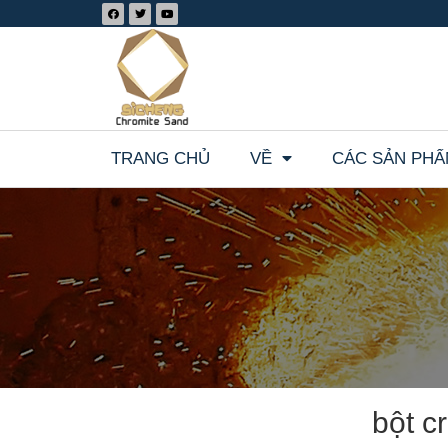
TRANG CHỦ
VỀ
CÁC SẢN PH
bột c